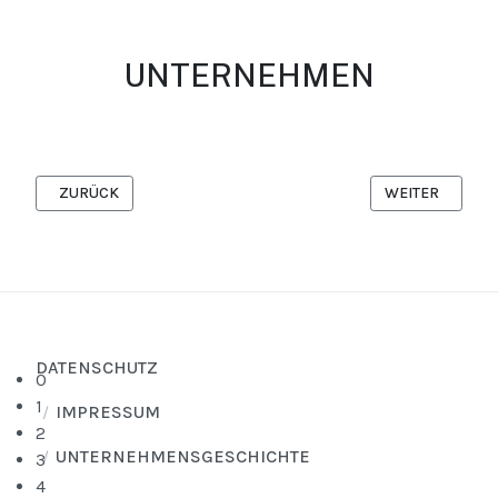
UNTERNEHMEN
VORHERIGER BEITRAG: TEAM
NÄCHSTER BEI
ZURÜCK
WEITER
ZUVERLÄSSIGKEIT - TERMINTREUE - FLEXIBILITÄT
DATENSCHUTZ
0
1
IMPRESSUM
2
UNTERNEHMENSGESCHICHTE
3
4